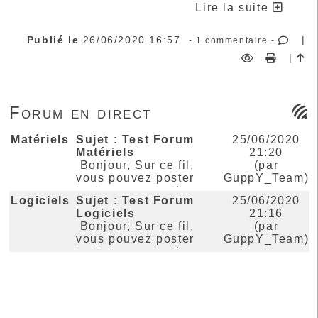
Lire la suite
l'important étant le contenu, c'est à vous qu'il
revient de le décider !
Publié le
26/06/2020 16:57
|
- 1 commentaire -
Vous pouvez classer vos billets par
|
catégories, accepter les billets des
utilisateurs, les commentaires avec ou sans
confirmation de l'administrateur. Pour la
sécurité de votre blog, il nous semble
Forum en direct
préférable de sélectionner Confirmation
administrateur ne serait-ce que pour éviter les
Matériels
contenus inappropriés.
Sujet :
Test Forum
25/06/2020
Matériels
21:20
A vous de voir !
Bonjour, Sur ce fil,
(par
vous pouvez poster
GuppY_Team)
toutes vos questions
Logiciels
Sujet :
Test Forum
25/06/2020
concernant la partie
Logiciels
21:16
"Matériels".
Bonjour, Sur ce fil,
(par
Cordialement La
vous pouvez poster
GuppY_Team)
GuppY Team ...
toutes vos questions
concernant la partie
"Logiciels".
Cordialement La
Imprimer la page...
GuppY Team ...