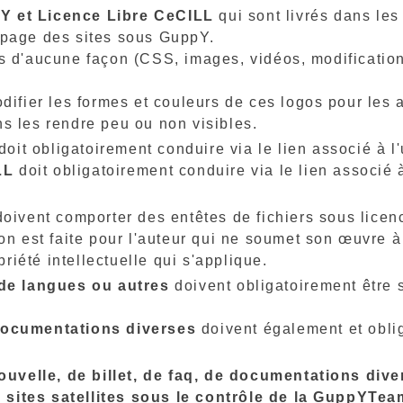
Y et Licence Libre CeCILL
qui sont livrés dans le
 page des sites sous GuppY.
s d'aucune façon (CSS, images, vidéos, modification
difier les formes et couleurs de ces logos pour les 
s les rendre peu ou non visibles.
doit obligatoirement conduire via le lien associé à l
LL
doit obligatoirement conduire via le lien associé à
oivent comporter des entêtes de fichiers sous licen
ion est faite pour l'auteur qui ne soumet son œuvre 
priété intellectuelle qui s'applique.
 de langues ou autres
doivent obligatoirement être 
documentations diverses
doivent également et oblig
 nouvelle, de billet, de faq, de documentations div
sites satellites sous le contrôle de la GuppYTea