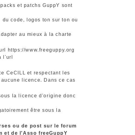
s packs et patchs GuppY sont
 du code, logos ton sur ton ou
adapter au mieux à la charte
'url https://www.freeguppy.org
 l'url
ce CeCILL et respectant les
à aucune licence. Dans ce cas
sous la licence d'origine donc
atoirement être sous la
erses ou de post sur le forum
m et de l'Asso freeGuppY