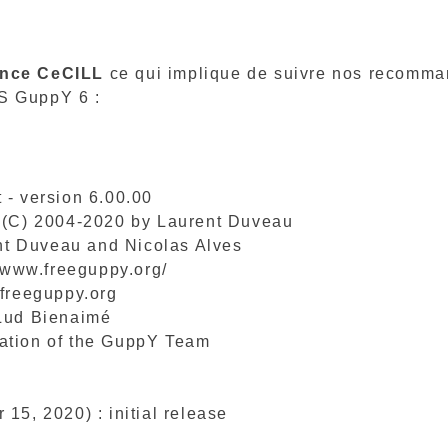
cence CeCILL
ce qui implique de suivre nos recomma
S GuppY 6 :
- version 6.00.00
(C) 2004-2020 by Laurent Duveau
nt Duveau and Nicolas Alves
/www.freeguppy.org/
reeguppy.org
Lud Bienaimé
ation of the GuppY Team
15, 2020) : initial release