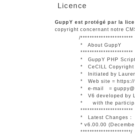
Licence
GuppY est protégé par la li
copyright concernant notre CM
/***********************
* About GuppY
***********************
* GuppY PHP Script 
* CeCILL Copyright 
* Initiated by Laure
* Web site = https:/
* e-mail = guppy@f
* V6 developed by 
* with the particip
***********************
* Latest Changes :
* v6.00.00 (December 
**********************/