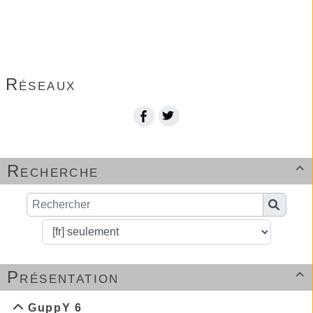
Imprimer la page...
Réseaux
Recherche

Présentation

GuppY 6