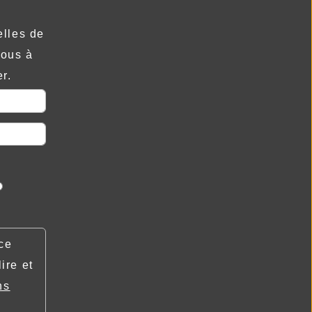
elles de
vous à
r.
ce
lire et
ns