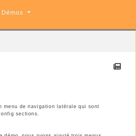
Démos
 menu de navigation latérale qui sont
onfig sections.
e démo, nous avons ajouté trois menus