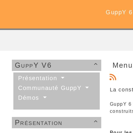
GuppY 6
GuppY V6
Menu

Présentation
Communauté GuppY
La cons
Démos
GuppY 6 
construit
Présentation

Pour les