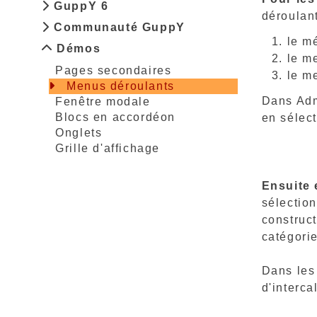
GuppY 6
déroulan
Communauté GuppY
le m
Démos
le m
Pages secondaires
le m
Menus déroulants
Dans Adm
Fenêtre modale
Blocs en accordéon
en sélec
Onglets
Grille d'affichage
Ensuite 
sélectio
construc
catégorie
Dans les
d'interca