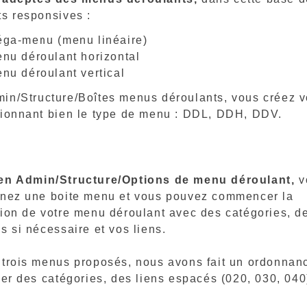
ts responsives :
éga-menu (menu linéaire)
enu déroulant horizontal
enu déroulant vertical
in/Structure/Boîtes menus déroulants, vous créez v
tionnant bien le type de menu : DDL, DDH, DDV.
en Admin/Structure/Options de menu déroulant,
v
nnez une boite menu et vous pouvez commencer la
tion de votre menu déroulant avec des catégories, d
s si nécessaire et vos liens.
 trois menus proposés, nous avons fait un ordonnanc
ler des catégories, des liens espacés (020, 030, 040)