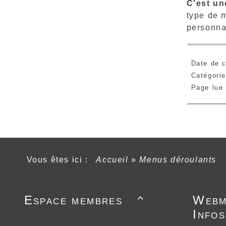
C'est un
type de m
personnal
Date de c
Catégori
Page lue
Vous êtes ici :
Accueil
»
Menus déroulants
Espace membres
Webm

Infos