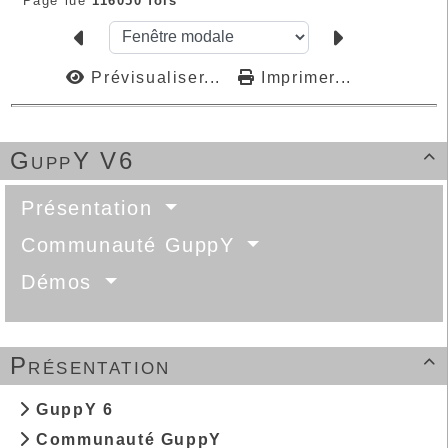
Page lue
116050 fois
Prévisualiser...
Imprimer...
GuppY V6

Présentation
Communauté GuppY
Démos
Présentation

GuppY 6
Communauté GuppY