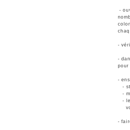
- ou
nomb
colo
chaq
- vér
- da
pour 
- ens
- st
- mo
- le
vous
- fai