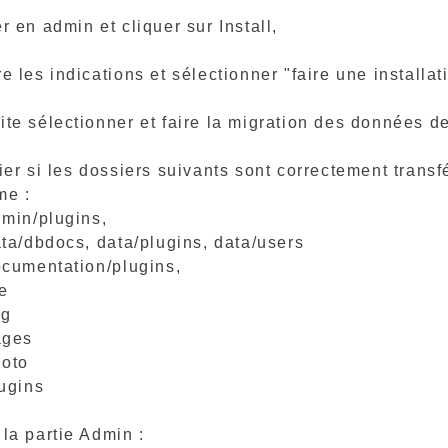
r en admin et cliquer sur Install,
e les indications et sélectionner "faire une installat
te sélectionner et faire la migration des données de 
ier si les dossiers suivants sont correctement trans
me :
min/plugins,
ta/dbdocs, data/plugins, data/users
cumentation/plugins,
e
mg
ages
oto
ugins
 la partie Admin :