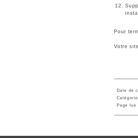
Suppr
inst
Pour term
Votre sit
Date de c
Catégori
Page lue