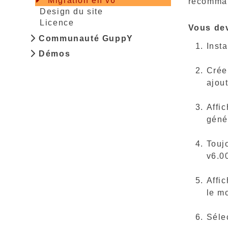
Migration en v6
recomma
Design du site
Licence
Vous dev
Communauté GuppY
Inst
Démos
Crée
ajout
Affic
génér
Touj
v6.00
Affi
le mo
Séle