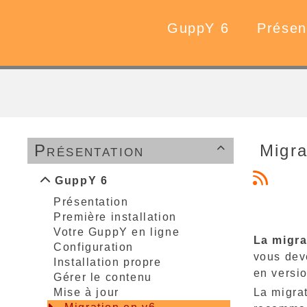
GuppY 6
Présen
Présentation
Migra

GuppY 6
Présentation
Première installation
Votre GuppY en ligne
La migra
Configuration
vous deve
Installation propre
en versio
Gérer le contenu
La migrat
Mise à jour