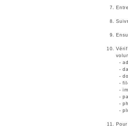
Entre
Suivr
Ensui
Vérif
volu
- ad
- da
- do
- fil
- i
- p
- ph
- pl
Pour