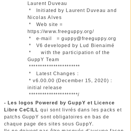
Laurent Duveau
* Initiated by Laurent Duveau and
Nicolas Alves
* Web site =
https://www.freeguppy.org/
* e-mail = guppy@freeguppy.org
* V6 developed by Lud Bienaimé
* with the participation of the
GuppY Team
***********************
* Latest Changes :
* v6.00.00 (December 15, 2020) :
initial release
**********************/
- Les logos Powered by GuppY et Licence
Libre CeCILL
qui sont livrés dans les packs et
patchs GuppY sont obligatoires en bas de
chaque page des sites sous GuppY.
Ils ne doivent pas être masqués d'aucune façon